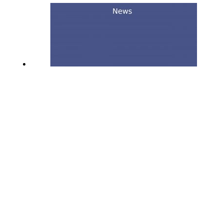
„Vertiefende Aspekte der
Immobilienbewertung“ – Lehrauftrag
an der Uni Bonn 2018
18. April 2018